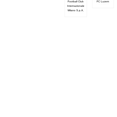
Football Club
FC Luzern
Internazionale
Milano S.p.A.